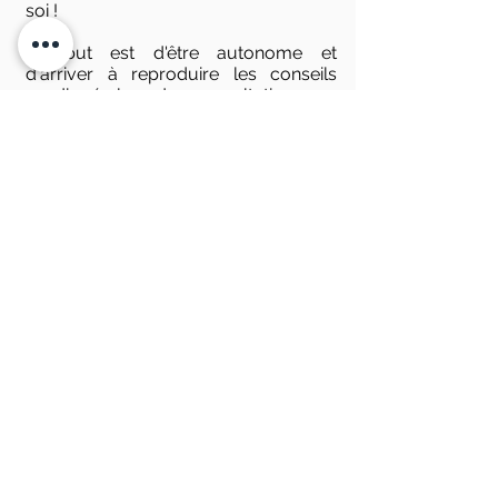
soi !
Le but est d'être autonome et
d'arriver à reproduire les conseils
prodigués lors des consultations par
les professionnels
(colorimétrie,
maquillage, coiffure, morpho-style,
gestion garde-robe, et shopping....)
Prestations au Féminin
Prestations au Masculin
Notre équipe de professionnels
(coiffeurs,
maquilleuses, conseils en image, personal shopper...)
reste à votre écoute lors de votre prestation
"Relooking" ou de votre accompagnement "Conseil
en Image"