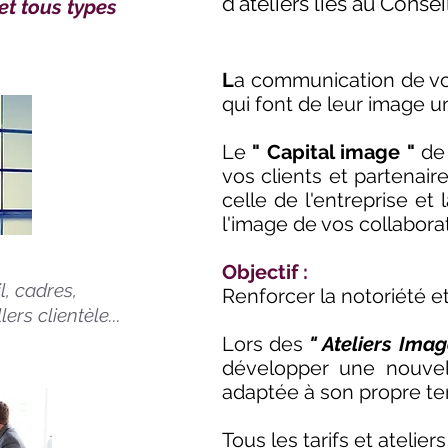
d'ateliers liés au Conse
et tous types
L
a communication de vot
qui font de leur image u
Le
" Capital image "
de 
vos clients et partenaire
celle de l'entreprise et
l'image de vos collabora
Objectif :
l, cadres,
Renforcer la notoriété et
rs clientèle...
Lors des
" Ateliers Imag
développer une nouvell
adaptée à son propre t
Tous les tarifs et atelier