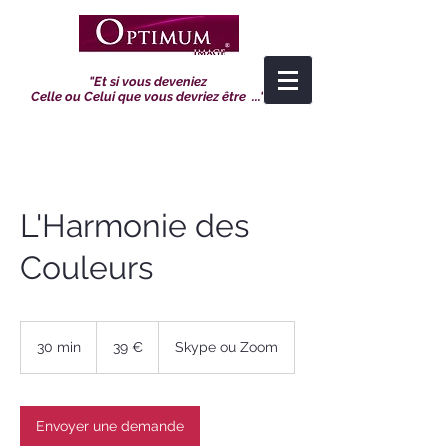
"Et si vous deveniez
Celle ou Celui que vous devriez être ..."
L'Harmonie des
Couleurs
39
euros
30 min
3
39 €
Skype ou Zoom
0
m
i
n
Envoyer une demande